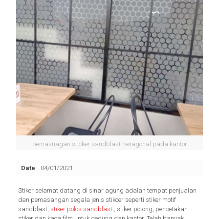
pemasnagan sticker sandblast hexagonal pada kantor
Date
04/01/2021
Stiker selamat datang di sinar agung adalah tempat penjualan
dan pemasangan segala jenis stikcer seperti stiker motif
sandblast,
stiker polos sandblast
, stiker potong, pencetakan
stiker dan kaca film untuk gedung dan kantor.
Telah banyak