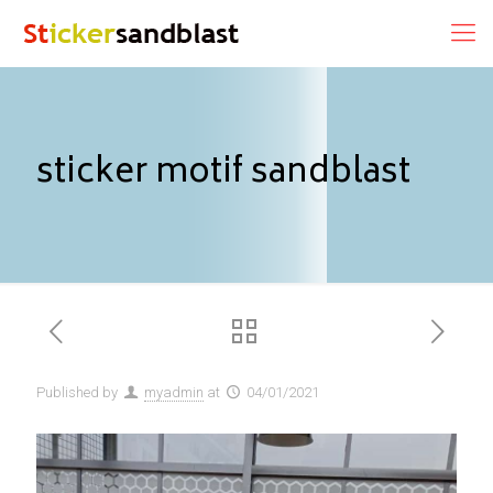
sticker motif sandblast
Published by
myadmin
at
04/01/2021