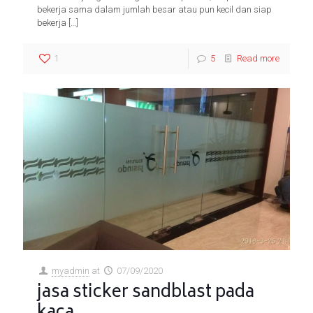
bekerja sama dalam jumlah besar atau pun kecil dan siap
bekerja
[…]
1
5
Read more
myadmin
at
07/09/2020
jasa sticker sandblast pada