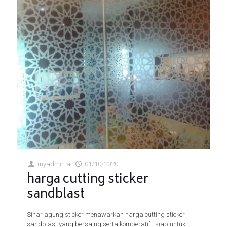
myadmin
at
01/10/2020
harga cutting sticker
sandblast
Sinar agung sticker menawarkan harga cutting sticker
sandblast yang bersaing serta komperatif , siap untuk