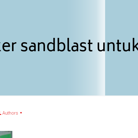
ker sandblast untu
Authors