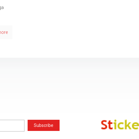
ga
more