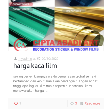
myadmin
at
02/10/2020
harga kaca film
seiring berkembangnya waktu pemanasan global semakin
bertambah dan kebutuhan akan pendingin ruangan angat
tinggi apa lagi di iklim tropis seperti di indonesia . kami
menawarakan harga
[…]
1
3
Read more