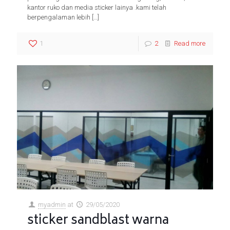
kantor ruko dan media sticker lainya .kami telah
berpengalaman lebih
[…]
1
2
Read more
myadmin
at
29/05/2020
sticker sandblast warna