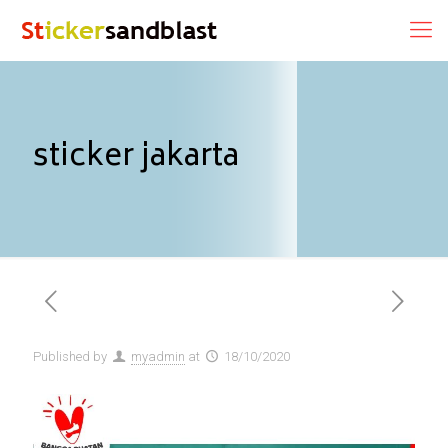
sticker jakarta
Published by
myadmin
at
18/10/2020