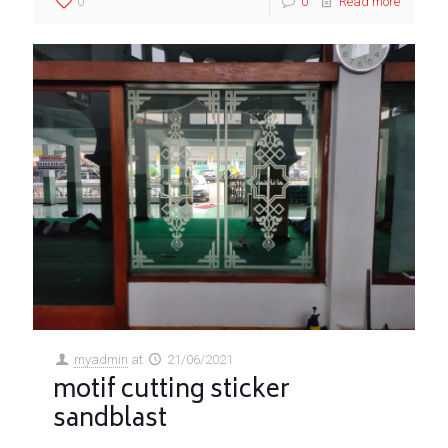
0
0
Read more
myadmin
at
21/06/2021
motif cutting sticker
sandblast