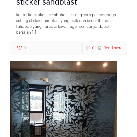
sticker sandblast
kali ini kami akan membahas tentang cara pemasanagn
cutting sticker sandblast yang baik dan benar itu ada
tahabap yang harus di lewati agar semuanya dapat
berjalan
[…]
0
0
Read more