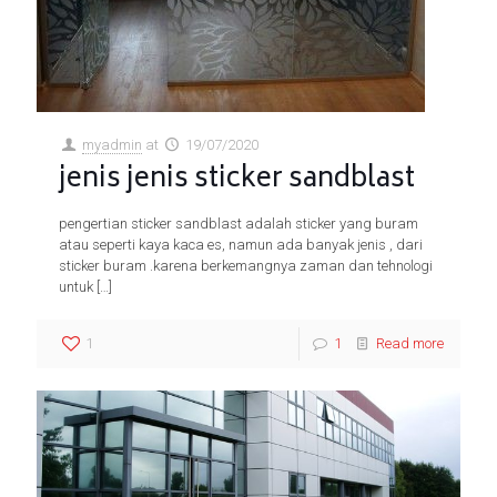
myadmin
at
19/07/2020
jenis jenis sticker sandblast
pengertian sticker sandblast adalah sticker yang buram
atau seperti kaya kaca es, namun ada banyak jenis , dari
sticker buram .karena berkemangnya zaman dan tehnologi
untuk
[…]
1
1
Read more