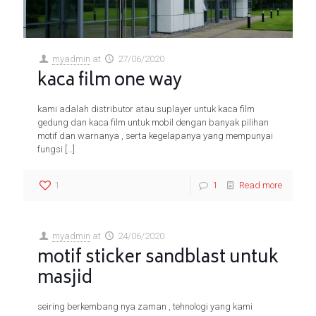
myadmin
at
27/06/2020
kaca film one way
kami adalah distributor atau suplayer untuk kaca film
gedung dan kaca film untuk mobil dengan banyak pilihan
motif dan warnanya , serta kegelapanya yang mempunyai
fungsi
[…]
1
1
Read more
myadmin
at
24/06/2020
motif sticker sandblast untuk
masjid
seiring berkembang nya zaman , tehnologi yang kami