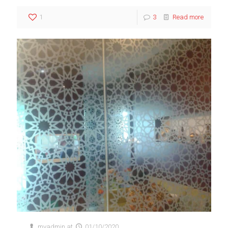
1
3
Read more
myadmin
at
01/10/2020