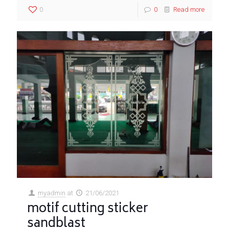
0
0
Read more
myadmin
at
21/06/2021
motif cutting sticker
sandblast