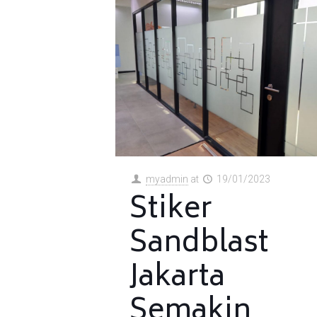
myadmin
at
19/01/2023
Stiker
Sandblast
Jakarta
Semakin