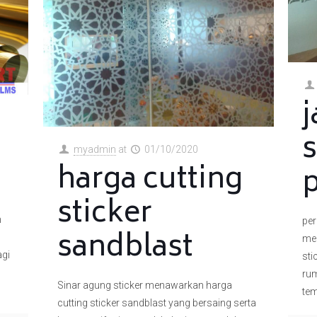
j
myadmin
at
01/10/2020
harga cutting
sticker
n
per
sandblast
me
agi
sti
rum
Sinar agung sticker menawarkan harga
te
cutting sticker sandblast yang bersaing serta