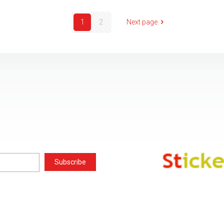
1
2
Next page