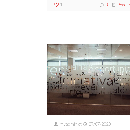
1
3
Read 
myadmin
at
27/07/2020