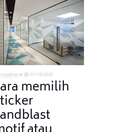
myadmin
at
07/10/2020
cara memilih
ticker
sandblast
otif atau