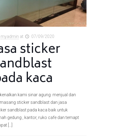
myadmin
at
07/09/2020
asa sticker
sandblast
pada kaca
kenalkan kami sinar agung menjual dan
masang sticker sandblast dan jasa
cker sandblast pada kaca baik untuk
ah gedung , kantor, ruko cafe dan temapt
mpat
[…]