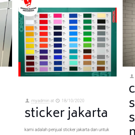
s
myadmin
at
18/10/2020
sticker jakarta
m
kami adalah penjual sticker jakarta dan untuk