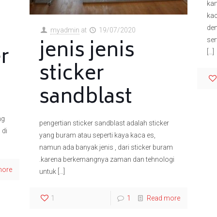
kam
kac
den
myadmin
at
19/07/2020
jenis jenis
se
er
[…]
sticker
sandblast
ng
pengertian sticker sandblast adalah sticker
 di
yang buram atau seperti kaya kaca es,
namun ada banyak jenis , dari sticker buram
.karena berkemangnya zaman dan tehnologi
more
untuk
[…]
1
1
Read more