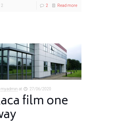
2
2
Read more
myadmin
at
27/06/2020
aca film one
way