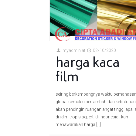
myadmin
at
02/10/2020
harga kaca
film
seiring berkembangnya waktu pemanasa
global semakin bertambah dan kebutuhan
akan pendingin ruangan angat tinggi apa l
di iklim tropis seperti di indonesia . kami
menawarakan harga
[…]