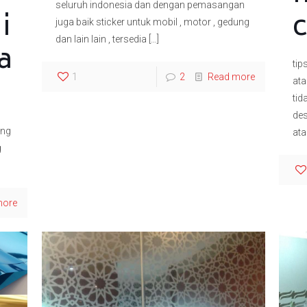
seluruh indonesia dan dengan pemasangan
i
c
juga baik sticker untuk mobil , motor , gedung
dan lain lain , tersedia
[…]
a
tip
1
2
Read more
ata
tid
des
ung
at
g
more