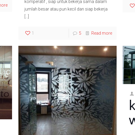
komperatif , siap untuk bekerja sama dalam
more
jumlah besar atau pun kecil dan siap bekerja
[…]
1
5
Read more
k