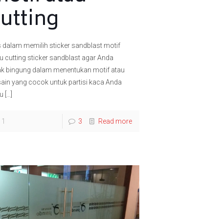
utting
s dalam memilih sticker sandblast motif
u cutting sticker sandblast agar Anda
ak bingung dalam menentukan motif atau
ain yang cocok untuk partisi kaca Anda
au
[…]
1
3
Read more